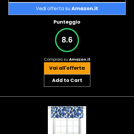
Vedi offerta su
Amazon.it
Punteggio
8.6
Compralo su
Amazon.it
Vai all'offerta
Add to Cart