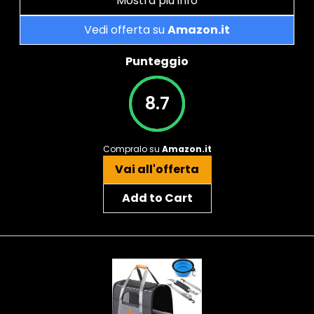
Mostra più info
Vedi offerta su
Amazon.it
Punteggio
8.7
Compralo su
Amazon.it
Vai all'offerta
Add to Cart