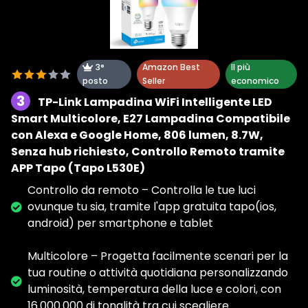
3°
Amazon Best
Il più
posto
Seller
economico
3
TP-Link Lampadina WiFi Intelligente LED
Smart Multicolore, E27 Lampadina Compatibile
con Alexa e Google Home, 806 lumen, 8.7W,
Senza hub richiesto, Controllo Remoto tramite
APP Tapo (Tapo L530E)
Controllo da remoto – Controlla le tue luci
ovunque tu sia, tramite l'app gratuita tapo(ios,
android) per smartphone e tablet
Multicolore – Progetta facilmente scenari per la
tua routine o attività quotidiana personalizzando
luminosità, temperatura della luce e colori, con
16.000.000 di tonalità tra cui scegliere