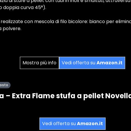
lizia di stufe a pellet con tubi in inox e smaltati, attraver
o doppia curva 45°).
realizzate con mescola di filo bicolore: bianco per elimina
a polvere.
Mostra più info
Vedi offerta su
Amazon.it
posto
a – Extra Flame stufa a pellet Novell
Vedi offerta su
Amazon.it