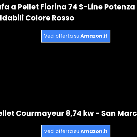
fa a Pellet Fiorina 74 S-Line Potenz
ldabili Colore Rosso
Vedi offerta su
Amazon.it
ellet Courmayeur 8,74 kw - San Marc
Vedi offerta su
Amazon.it