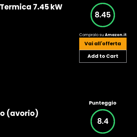
a Termica 7.45 kW
8.45
Compralo su
Amazon.it
Vai all'offerta
Add to Cart
Punteggio
o (avorio)
8.4