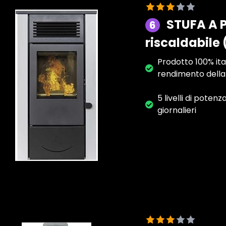
STUFA A P
6
riscaldabile
Prodotto 100% ital
rendimento della 
5 livelli di pote
giornalieri