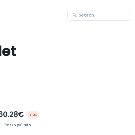
let
60.28€
max
Prezzo più alto