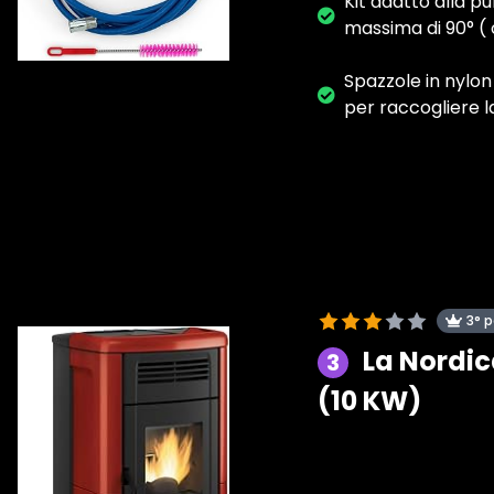
Kit adatto alla pu
massima di 90° ( 
Spazzole in nylon 
per raccogliere l
3° 
La Nordic
3
(10 KW)