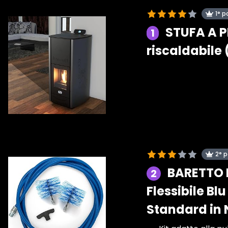
1° p
STUFA A P
1
riscaldabile 
2° 
BARETTO Ki
2
Flessibile Bl
Standard in 