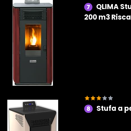
QLIMA Stu
7
200 m3 Risca
Stufa a p
8