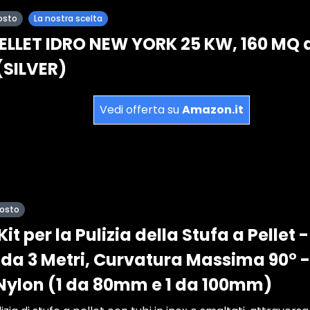
osto
La nostra scelta
ELLET IDRO NEW YORK 25 KW, 160 MQ d
(SILVER)
Vedi offerta su
Amazon.it
posto
t per la Pulizia della Stufa a Pellet 
u da 3 Metri, Curvatura Massima 90° -
Nylon (1 da 80mm e 1 da 100mm)