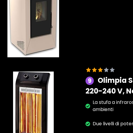
Olimpia S
9
220-240 V, N
La stufa a infraro
ambienti
Due livelli di pot