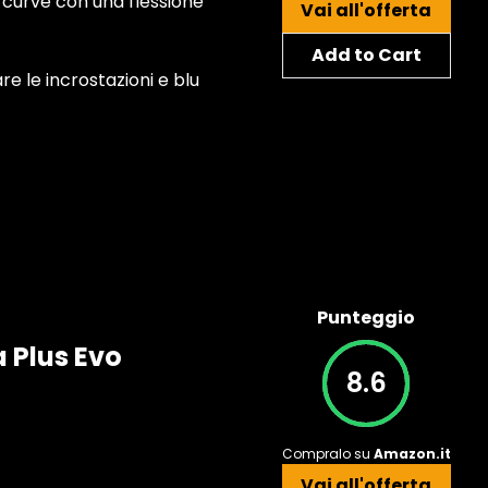
sa curve con una flessione
Vai all'offerta
Add to Cart
re le incrostazioni e blu
Punteggio
a Plus Evo
8.6
Compralo su
Amazon.it
Vai all'offerta