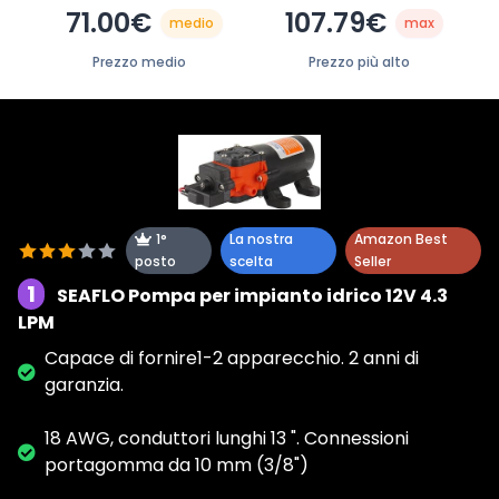
71.00€
107.79€
medio
max
Prezzo medio
Prezzo più alto
1°
La nostra
Amazon Best
posto
scelta
Seller
1
SEAFLO Pompa per impianto idrico 12V 4.3
LPM
Capace di fornire1-2 apparecchio. 2 anni di
garanzia.
18 AWG, conduttori lunghi 13 ". Connessioni
portagomma da 10 mm (3/8")