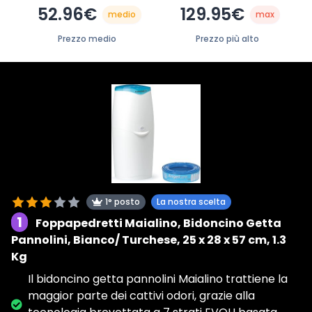
52.96€
129.95€
medio
max
Prezzo medio
Prezzo più alto
1° posto
La nostra scelta
1
Foppapedretti Maialino, Bidoncino Getta
Pannolini, Bianco/ Turchese, ‎25 x 28 x 57 cm, 1.3
Kg
Il bidoncino getta pannolini Maialino trattiene la
maggior parte dei cattivi odori, grazie alla