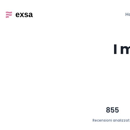
H
I 
855
Recensioni analizza