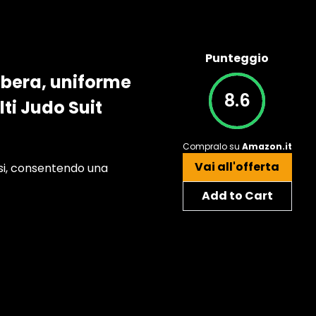
Punteggio
ibera, uniforme
8.6
ti Judo Suit
Compralo su
Amazon.it
Vai all'offerta
osi, consentendo una
Add to Cart