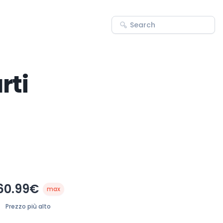
rti
60.99€
max
Prezzo più alto