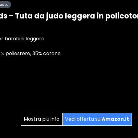
posto
ds - Tuta da judo leggera in policoton
r bambini leggere
5% poliestere, 35% cotone
Mostra più info
Vedi offerta su
Amazon.it