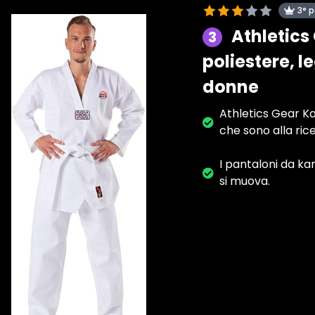
3° 
Athletics
3
poliestere, 
donne
Athletics Gear Ka
che sono alla ric
I pantaloni da kar
si muova.