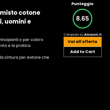
Punteggio
n misto cotone
8.65
, uomini e
Compralo su
Amazon.it
rincipianti o per coloro
Vai all'offerta
nto e la pratica.
Add to Cart
 la cintura per evitare che