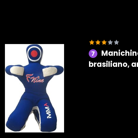
Manichino
7
brasiliano, a