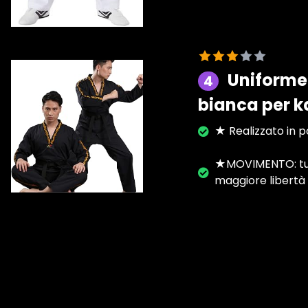
Uniforme 
4
bianca per k
★ Realizzato in po
★MOVIMENTO: tutt
maggiore libertà