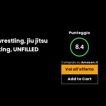
Punteggio
stling, jiu jitsu
8.4
xing, UNFILLED
Compralo su
Amazon.it
Vai all'offerta
Add to Cart