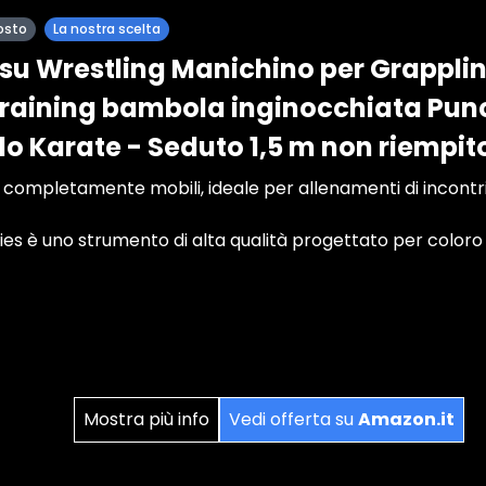
osto
La nostra scelta
itsu Wrestling Manichino per Grappli
raining bambola inginocchiata Punc
o Karate - Seduto 1,5 m non riempit
ompletamente mobili, ideale per allenamenti di incontri 
 è uno strumento di alta qualità progettato per coloro c
Mostra più info
Vedi offerta su
Amazon.it