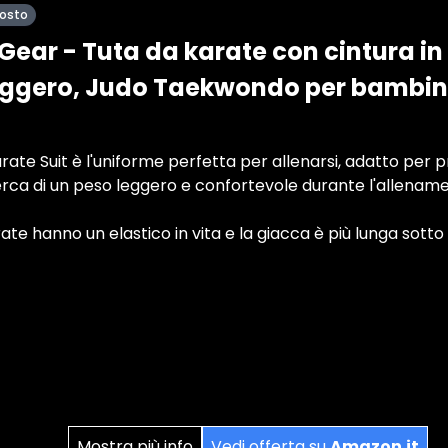
posto
 Gear - Tuta da karate con cintura i
leggero, Judo Taekwondo per bambini
rate Suit è l'uniforme perfetta per allenarsi, adatto per p
erca di un peso leggero e confortevole durante l'allename
ate hanno un elastico in vita e la giacca è più lunga sotto
Mostra più info
Vedi offerta su
Amazon.it