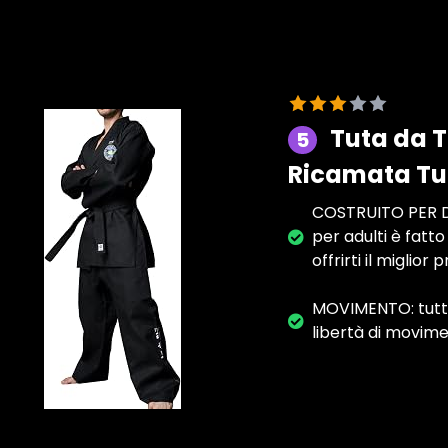
Tuta da T
5
Ricamata Tut
COSTRUITO PER DU
per adulti è fatt
offrirti il miglio
MOVIMENTO: tutte 
libertà di movime