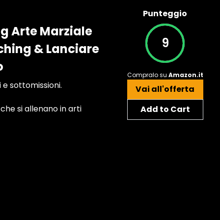
Punteggio
ng Arte Marziale
9
hing & Lanciare
o
Compralo su
Amazon.it
e sottomissioni.
Vai all'offerta
he si allenano in arti
Add to Cart