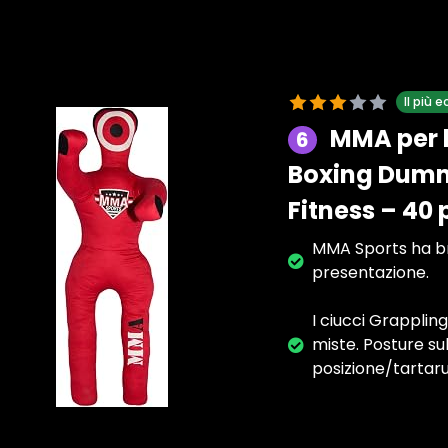
Il più
MMA per b
6
Boxing Dummi
Fitness – 40 p
MMA Sports ha br
presentazione.
I ciucci Grapplin
miste. Posture su
posizione/tartaru