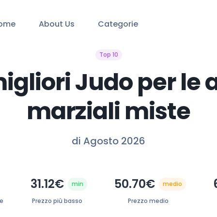
ome
About Us
Categorie
Top 10
migliori Judo per le a
marziali miste
di Agosto 2026
31.12€
50.70€
min
medio
te
Prezzo più basso
Prezzo medio