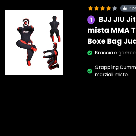
1° p
BJJ JIU J
1
mista MMA T
Boxe Bag Jud
Braccia e gambe c
Grappling Dummies
marziali miste.