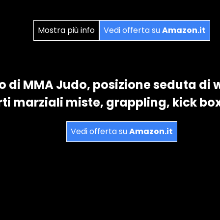
Mostra più info
Vedi offerta su
Amazon.it
 di MMA Judo, posizione seduta di wre
rti marziali miste, grappling, kick bo
Vedi offerta su
Amazon.it