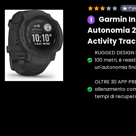
1° p
Garmin In
1
Autonomia 28
Activity Tra
RUGGED DESIGN Sm
100 metri, è resi
un'autonomia fino
OLTRE 30 APP PREC
allenamento come
tempi di recupero,