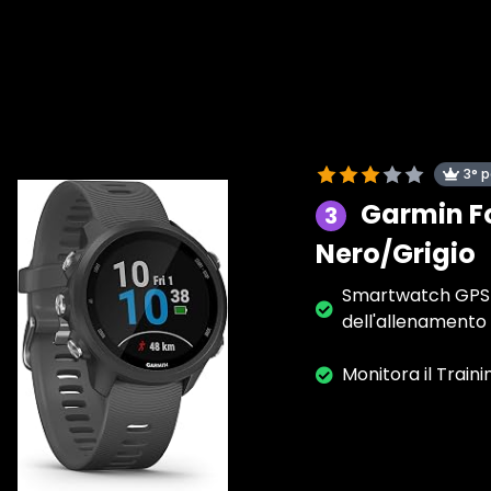
3° 
Garmin Fo
3
Nero/Grigio
Smartwatch GPS tie
dell'allenamento 
Monitora il Train