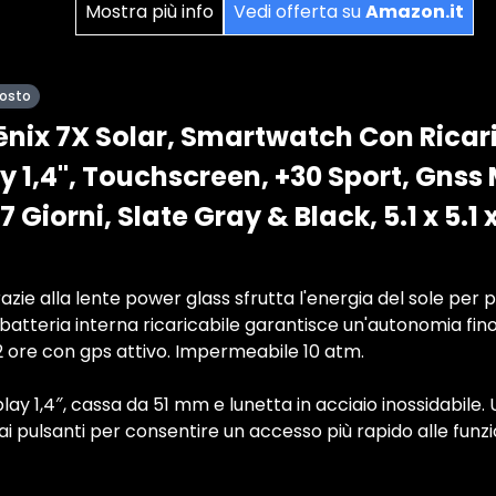
Mostra più info
Vedi offerta su
Amazon.it
posto
nix 7X Solar, Smartwatch Con Ricari
y 1,4", Touchscreen, +30 Sport, Gnss
Giorni, ‎Slate Gray & Black, 5.1 x 5.1 
razie alla lente power glass sfrutta l'energia del sole per
 batteria interna ricaricabile garantisce un'autonomia fino
 ore con gps attivo. Impermeabile 10 atm.
lay 1,4″, cassa da 51 mm e lunetta in acciaio inossidabile.
ai pulsanti per consentire un accesso più rapido alle funzio