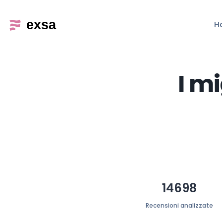
H
I m
14698
Recensioni analizzate