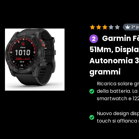
2° 
Garmin Fē
2
51Mm, Displa
Autonomia 37 
grammi
Ricarica solare g
della batteria. La
smartwatch e 122
Nuovo design disp
touch si affianca 