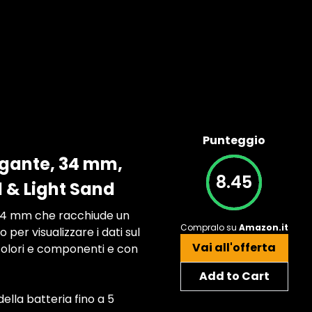
Punteggio
egante, 34 mm,
8.45
d & Light Sand
34 mm che racchiude un
Compralo su
Amazon.it
er visualizzare i dati sul
Vai all'offerta
i colori e componenti e con
Add to Cart
lla batteria fino a 5