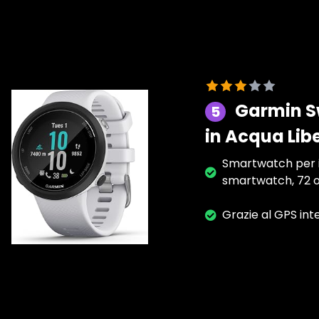
Garmin Sw
5
in Acqua Lib
Smartwatch per il
smartwatch, 72 or
Grazie al GPS inte