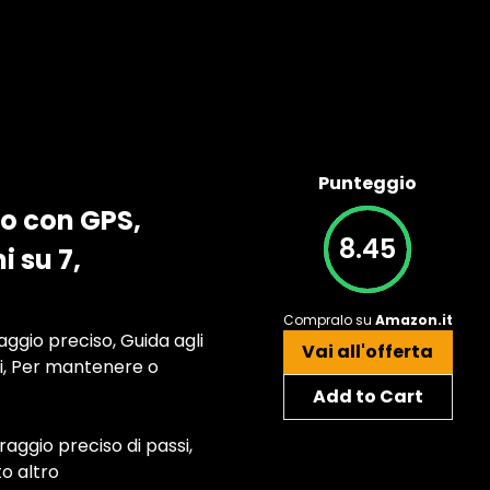
Punteggio
to con GPS,
8.45
i su 7,
Compralo su
Amazon.it
aggio preciso, Guida agli
Vai all'offerta
i, Per mantenere o
Add to Cart
raggio preciso di passi,
to altro