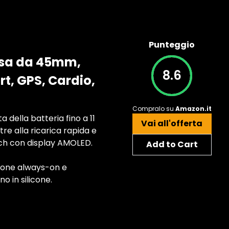
Punteggio
ssa da 45mm,
8.6
t, GPS, Cardio,
Compralo su
Amazon.it
 della batteria fino a 11
Vai all'offerta
re alla ricarica rapida e
tch con display AMOLED.
Add to Cart
ione always-on e
o in silicone.