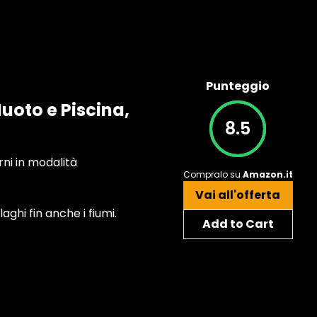
Punteggio
uoto e Piscina,
8.5
rni in modalità
Compralo su
Amazon.it
Vai all'offerta
aghi fin anche i fiumi.
Add to Cart