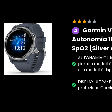
Garmin V
4
Autonomia 11
SpO2 (Silver 
AUTONOMIA Ottieni
giorni in modalit
alla modalità ris
DISPLAY ULTRA-BR
protezione Corning