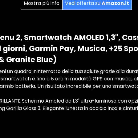
Mostra più info
Vedi offerta su
Amazon.it
enu 2, Smartwatch AMOLED 1,3", Ca
 giorni, Garmin Pay, Musica, +25 Spor
& Granite Blue)
 un quadro ininterrotto della tua salute grazie alla durata
à smartwatch e fino a 8 ore in modalità GPS con musica, olt
parmio batteria. Un risultato incredibile per uno smartwa
ILLANTE Schermo Amoled da 1,3" ultra-luminoso con opz
 Gorilla Glass 3. Elegante lunetta in acciaio inox e cinturin