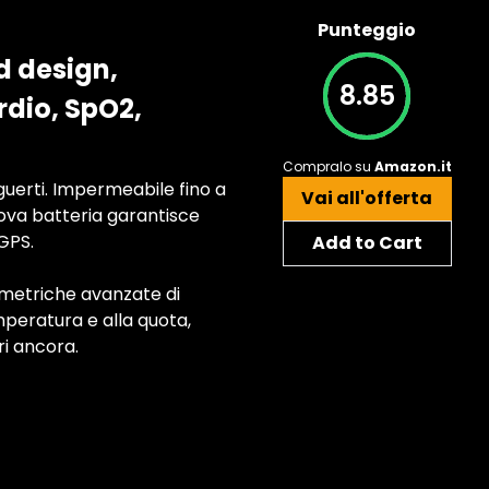
Punteggio
d design,
8.85
rdio, SpO2,
Compralo su
Amazon.it
uerti. Impermeabile fino a
Vai all'offerta
uova batteria garantisce
GPS.
Add to Cart
 metriche avanzate di
peratura e alla quota,
ri ancora.