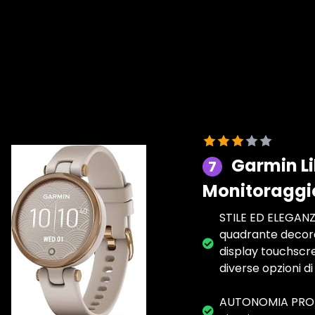
Garmin Li
7
Monitoraggio
STILE ED ELEGAN
quadrante decorat
display touchscree
diverse opzioni di
AUTONOMIA PROLUN