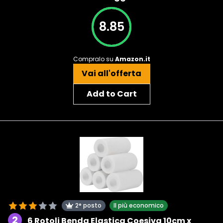
8.85
Compralo su
Amazon.it
Vai all'offerta
Add to Cart
2° posto
Il più economico
2
6 Rotoli Benda Elastica Coesiva 10cm x