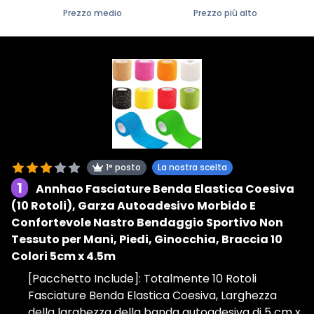
Prezzo medio
Prezzo più alto
1° posto
La nostra scelta
1
Annhao Fasciature Benda Elastica Coesiva
(10 Rotoli), Garza Autoadesivo Morbido E
Confortevole Nastro Bendaggio Sportivo Non
Tessuto per Mani, Piedi, Ginocchia, Braccia 10
Colori 5cm x 4.5m
[Pacchetto Include]: Totalmente 10 Rotoli
Fasciature Benda Elastica Coesiva, Larghezza
della larghezza della banda autoadesiva di 5 cm x