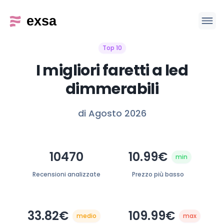
Top 10
I migliori faretti a led
dimmerabili
di Agosto 2026
10470
10.99€
min
Recensioni analizzate
Prezzo più basso
33.82€
109.99€
medio
max