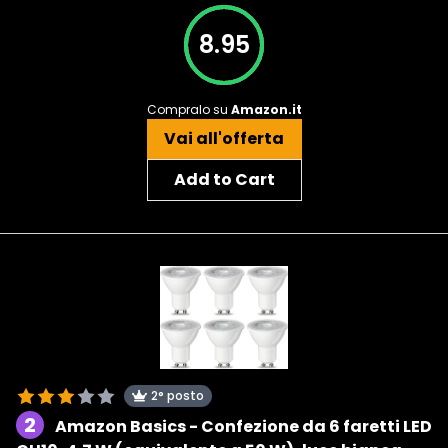
8.95
Compralo su
Amazon.it
Vai all'offerta
Add to Cart
2° posto
2
Amazon Basics - Confezione da 6 faretti LED