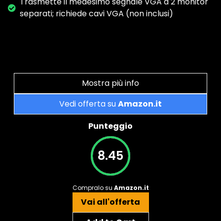
Trasmette il medesimo segnale VGA a 2 monitor
separati; richiede cavi VGA (non inclusi)
Mostra più info
Vedi offerta su
Amazon.it
Punteggio
8.45
Compralo su
Amazon.it
Vai all'offerta