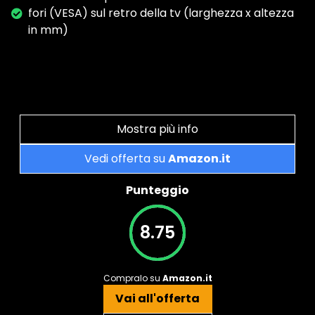
fori (VESA) sul retro della tv (larghezza x altezza
in mm)
Mostra più info
Vedi offerta su
Amazon.it
Punteggio
8.75
Compralo su
Amazon.it
Vai all'offerta