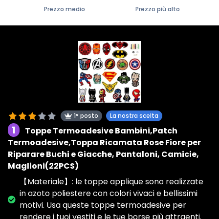
Prezzo medio
Prezzo più alto
1° posto
La nostra scelta
1
Toppe Termoadesive Bambini,Patch
Termoadesive,Toppa Ricamata Rose Fiore per
Riparare Buchi e Giacche, Pantaloni, Camicie,
Maglioni(22PCS)
【Materiale】: le toppe applique sono realizzate
in azoto poliestere con colori vivaci e bellissimi
motivi. Usa queste toppe termoadesive per
rendere i tuoi vestiti e le tue borse più attraenti.