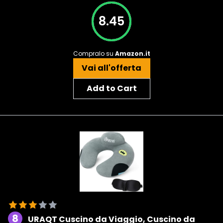
8.45
Compralo su
Amazon.it
Vai all'offerta
Add to Cart
8
URAQT Cuscino da Viaggio, Cuscino da