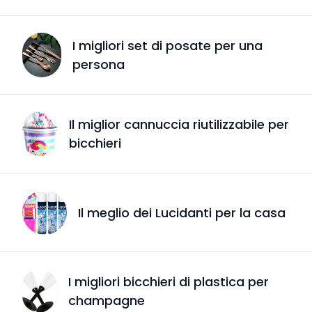
I migliori set di posate per una
persona
Il miglior cannuccia riutilizzabile per
bicchieri
Il meglio dei Lucidanti per la casa
I migliori bicchieri di plastica per
champagne