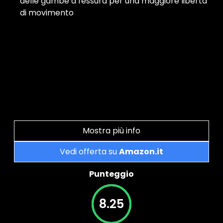
delle gambe a fessura per una maggiore libertà
di movimento
Mostra più info
Vedi offerta su
Amazon.it
Punteggio
8.25