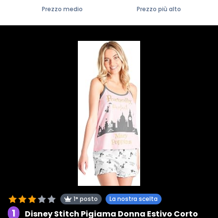
Prezzo medio
Prezzo più alto
1° posto
La nostra scelta
1
Disney Stitch Pigiama Donna Estivo Corto