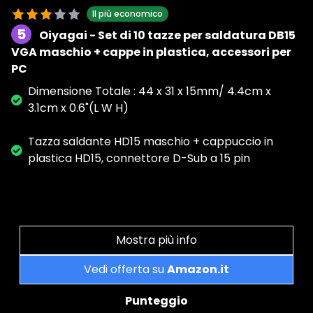
Il più economico
5
Oiyagai - Set di 10 tazze per saldatura DB15
VGA maschio + cappe in plastica, accessori per
PC
Dimensione Totale : 44 x 31 x 15mm/ 4.4cm x
3.1cm x 0.6"(L W H)
Tazza saldante HD15 maschio + cappuccio in
plastica HD15, connettore D-Sub a 15 pin
Mostra più info
Vedi offerta su
Amazon.it
Punteggio