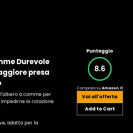
Punteggio
amme Durevole
8.6
Maggiore presa
o
Compralo su
Amazon.it
ell'albero a camme per
Vai all'offerta
 impedirne la rotazione
Add to Cart
ve, adatta per la