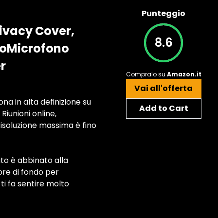
Punteggio
vacy Cover,
8.6
ioMicrofono
r
Compralo su
Amazon.it
Vai all'offerta
a in alta definizione su
Add to Cart
iunioni online,
 risoluzione massima è fino
to è abbinato alla
ore di fondo per
ti fa sentire molto