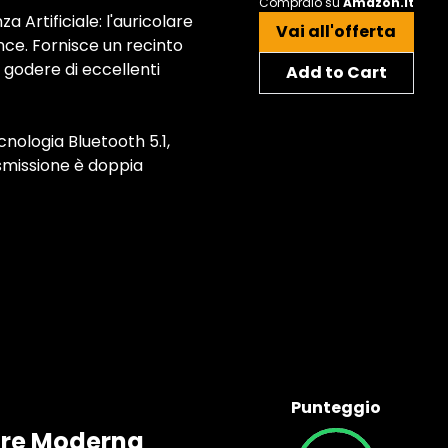
Compralo su
Amazon.it
 Artificiale: l'auricolare
Vai all'offerta
ce. Fornisce un recinto
godere di eccellenti
Add to Cart
nologia Bluetooth 5.1,
rasmissione è doppia
Punteggio
ore Moderna