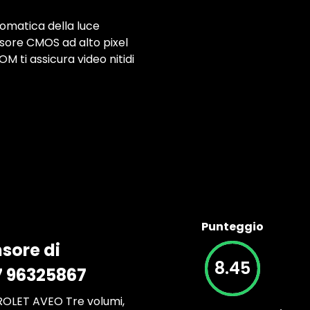
omatica della luce
nsore CMOS ad alto pixel
M ti assicura video nitidi
Punteggio
sore di
8.45
7 96325867
VROLET AVEO Tre volumi,