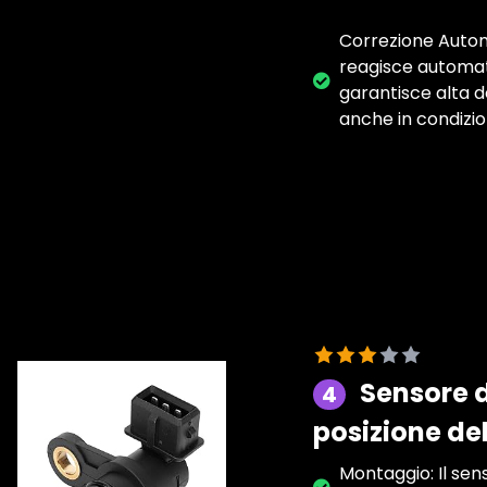
Correzione Automa
reagisce automati
garantisce alta d
anche in condizion
Sensore d
4
posizione de
Montaggio: Il se