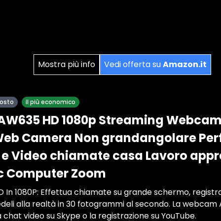
Mostra più info
Vedi offerta su
Amazon.it
posto
Il più economico
W635 HD 1080p Streaming Webcam 
Web Camera Non grandangolare Perf
i e Video chiamate casa Lavoro app
c Computer Zoom
D In 1080P: Effettua chiamate su grande schermo, registr
edeli alla realtà in 30 fotogrammi al secondo. La webc
r la chat video su Skype o la registrazione su YouTube.