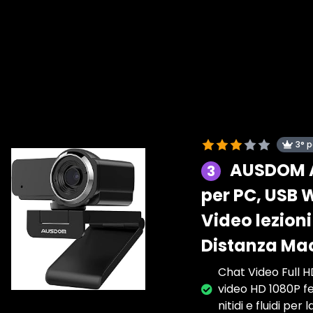
3° 
AUSDOM A
3
per PC, USB 
Video lezion
Distanza Ma
Chat Video Full H
video HD 1080P f
nitidi e fluidi pe