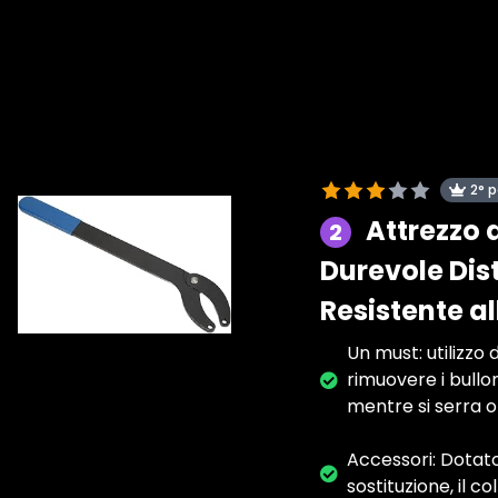
2° 
Attrezzo 
2
Durevole Dis
Resistente al
Un must: utilizzo
rimuovere i bullo
mentre si serra o s
Accessori: Dotato
sostituzione, il c