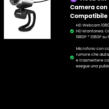
Camera con M
Compatibile
HD Webcam 1080P 
HD istantanea. Con
1980P * 1080P su
Microfono con ca
rumore che aiuta 
e trasmettere con
esegue una pulizi