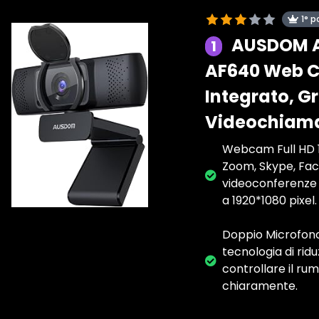
1° p
AUSDOM A
1
AF640 Web C
Integrato, 
Videochiamat
Webcam Full HD 1
Zoom, Skype, Face
videoconferenze e
a 1920*1080 pixel.
Doppio Microfono 
tecnologia di rid
controllare il ru
chiaramente.