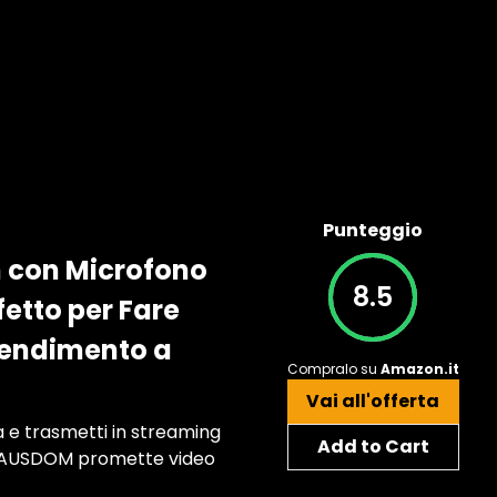
Punteggio
con Microfono
8.5
etto per Fare
rendimento a
Compralo su
Amazon.it
Vai all'offerta
a e trasmetti in streaming
Add to Cart
am AUSDOM promette video