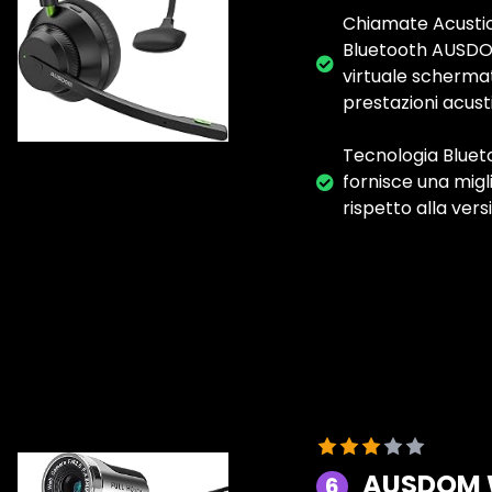
Chiamate Acustich
Bluetooth AUSDOM
virtuale schermat
prestazioni acust
Tecnologia Blueto
fornisce una migli
rispetto alla vers
AUSDOM W
6