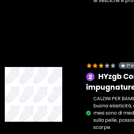
le vesciche e prot
2° 
HYzgb Con
2
impugnature 
CALZINI PER BAMBI
buona elasticità, 
mesi sono di medio
sulla pelle, posso
scarpe.