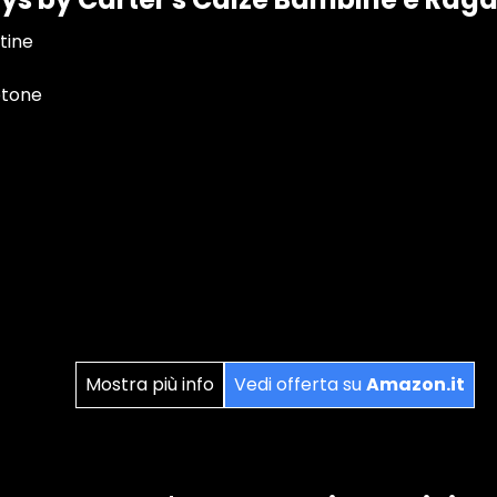
tine
otone
Mostra più info
Vedi offerta su
Amazon.it