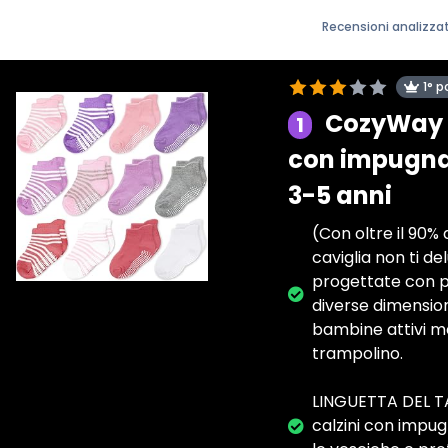
Recensioni analizza
1° p
CozyWay C
1
con impugna
3-5 anni
(Con oltre il 90% 
caviglia non ti 
progettate con pi
diverse dimension
bambine attivi m
trampolino.
LINGUETTA DEL TAC
calzini con impug