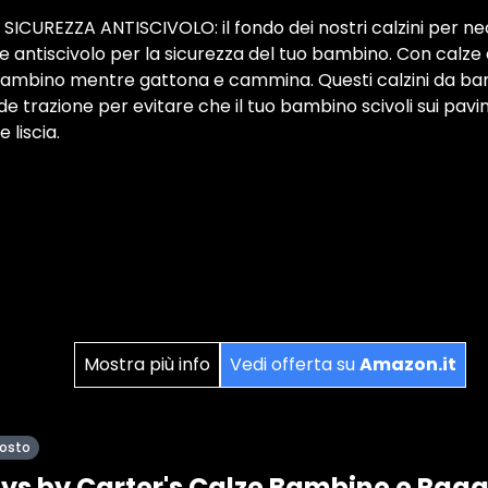
CUREZZA ANTISCIVOLO: il fondo dei nostri calzini per neo
 antiscivolo per la sicurezza del tuo bambino. Con calze 
 bambino mentre gattona e cammina. Questi calzini da 
e trazione per evitare che il tuo bambino scivoli sui pavi
e liscia.
Mostra più info
Vedi offerta su
Amazon.it
posto
ys by Carter's Calze Bambine e Ragaz