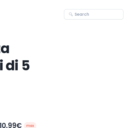
za
 di 5
10.99€
max