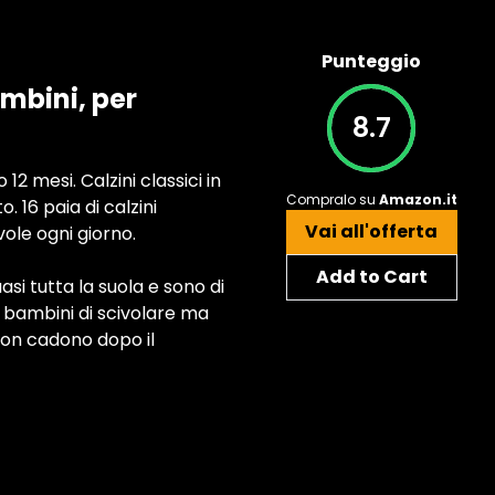
Punteggio
ambini, per
8.7
2 mesi. Calzini classici in
Compralo su
Amazon.it
o. 16 paia di calzini
Vai all'offerta
ole ogni giorno.
Add to Cart
asi tutta la suola e sono di
i bambini di scivolare ma
non cadono dopo il