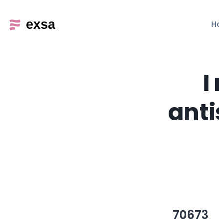
H
I
anti
70673