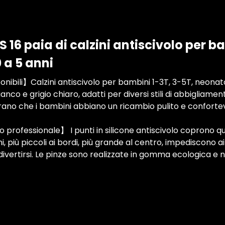
16 paia di calzini antiscivolo per b
 a 5 anni
nibili】Calzini antiscivolo per bambini 1-3T, 3-5T, neonato 1
ianco e grigio chiaro, adatti per diversi stili di abbigliament
ano che i bambini abbiano un ricambio pulito e confortev
o professionale】 I punti in silicone antiscivolo coprono qu
i, più piccoli ai bordi, più grande al centro, impediscono a
divertirsi. Le pinze sono realizzate in gomma ecologica e 