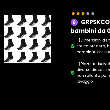
GRPSKCOS 
6
bambini da 0
️【Dimensioni dispo
tre colori: nero, b
combinati assicur
️【Pinza antiscivol
diverse dimension
non rallenta per 
lavaggio.