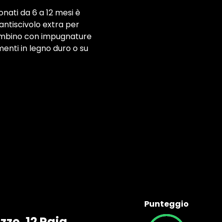
nati da 6 a 12 mesi è
antiscivolo extra per
bambino con impugnature
menti in legno duro o su
Punteggio
ze, 12 Paia