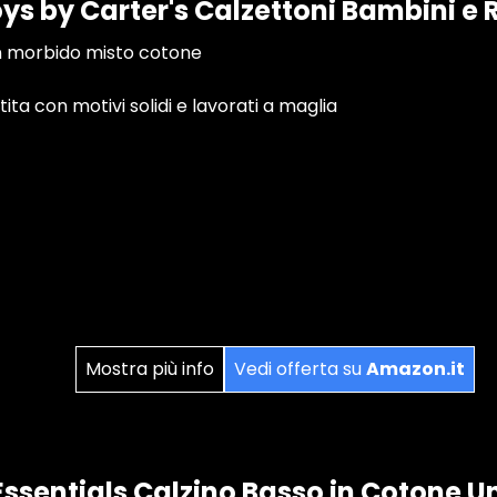
ys by Carter's Calzettoni Bambini e R
i in morbido misto cotone
ita con motivi solidi e lavorati a maglia
Mostra più info
Vedi offerta su
Amazon.it
sentials Calzino Basso in Cotone U