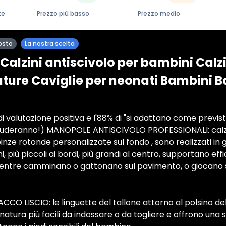
te
Prezzo più basso
Prezzo medio
osto
La nostra scelta
alzini antiscivolo per bambini Calz
ture Caviglie per neonati Bambini 
di valutazione positiva e l'88% di "si adattano come previst
deluderanno!) MANOPOLE ANTISCIVOLO PROFESSIONALI: cal
nze rotonde personalizzate sul fondo , sono realizzati i
i, più piccoli ai bordi, più grandi al centro, supportano ef
entre camminano o gattonano sul pavimento, o giocano su
CO LISCIO: le linguette del tallone attorno al polsino del
natura più facili da indossare o da togliere e offrono una 