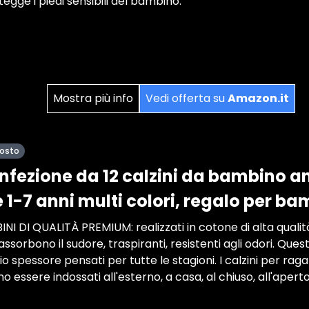
egge i piedi sensibili del bambino.
Mostra più info
Vedi offerta su
Amazon.it
posto
fezione da 12 calzini da bambino an
1-7 anni multi colori, regalo per b
NI DI QUALITÀ PREMIUM: realizzati in cotone di alta qualit
assorbono il sudore, traspiranti, resistenti agli odori. Ques
 spessore pensati per tutte le stagioni. I calzini per raga
no essere indossati all'esterno, a casa, al chiuso, all'ape