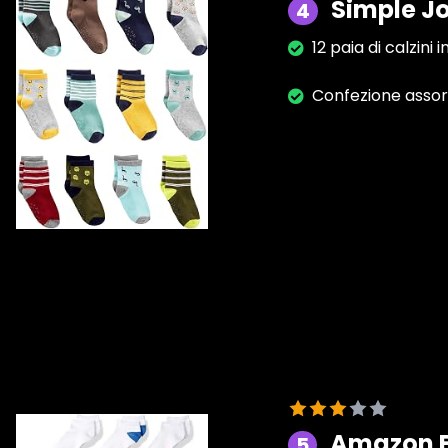
Simple Jo
4
12 paia di calzin
Confezione assort
Amazon Es
5