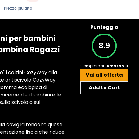
Prezzo più alto
Punteggio
ini per bambini
8.9
Bambina Ragazzi
Compralo su
Amazon.it
o" i calzini CozyWay alla
Vai all'offerta
ze antiscivolo CozyWay
n gomma ecologica di
Add to Cart
ficacemente i bambini e le
llo scivolo o sul
la caviglia rendono questi
sensazione liscia che riduce