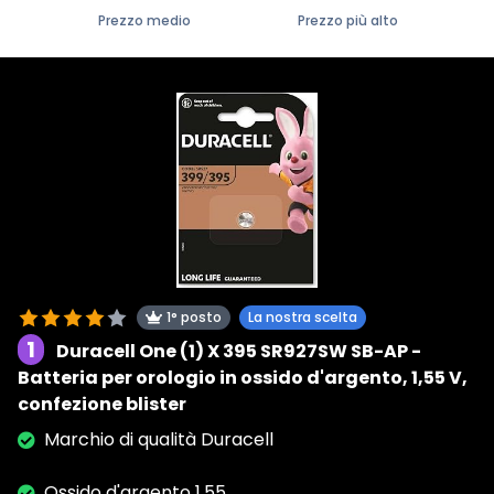
Prezzo medio
Prezzo più alto
1° posto
La nostra scelta
1
Duracell One (1) X 395 SR927SW SB-AP -
Batteria per orologio in ossido d'argento, 1,55 V,
confezione blister
Marchio di qualità Duracell
Ossido d'argento 1,55