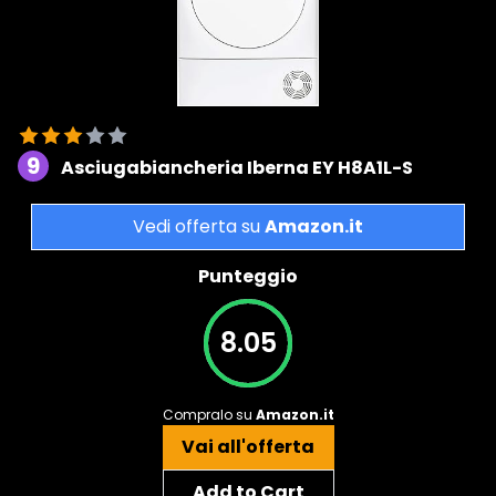
9
Asciugabiancheria Iberna EY H8A1L-S
Vedi offerta su
Amazon.it
Punteggio
8.05
Compralo su
Amazon.it
Vai all'offerta
Add to Cart