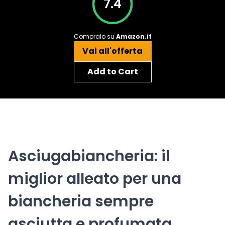
7.4
Compralo su
Amazon.it
Vai all'offerta
Add to Cart
Asciugabiancheria: il
miglior alleato per una
biancheria sempre
asciutta e profumata