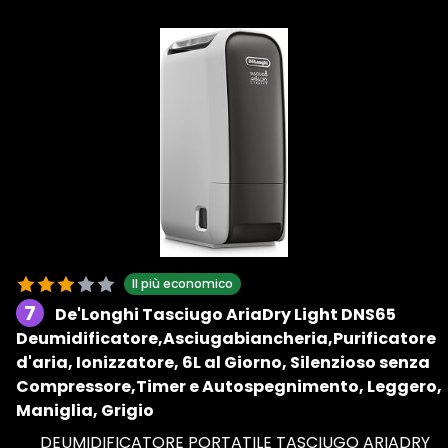
Il più economico
7
De'Longhi Tasciugo AriaDry Light DNS65
Deumidificatore,Asciugabiancheria,Purificatore
d'aria, Ionizzatore, 6L al Giorno, Silenzioso senza
Compressore,Timer e Autospegnimento, Leggero,
Maniglia, Grigio
DEUMIDIFICATORE PORTATILE TASCIUGO ARIADRY